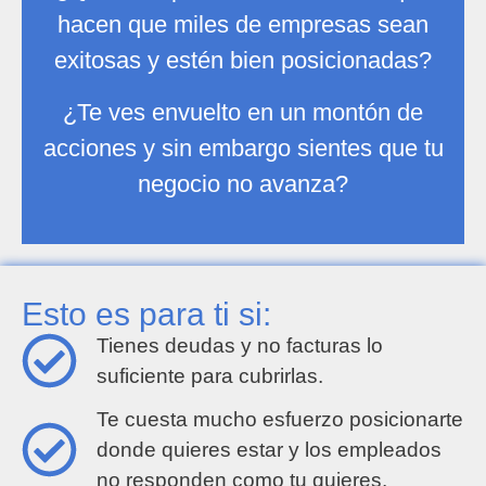
hacen que miles de empresas sean
exitosas y estén bien posicionadas?
¿Te ves envuelto en un montón de
acciones y sin embargo sientes que tu
negocio no avanza?
Esto es para ti si:
Tienes deudas y no facturas lo
suficiente para cubrirlas​.
Te cuesta mucho esfuerzo posicionarte
donde quieres estar y los empleados
no responden como tu quieres.